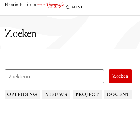
z
menu
Zoeken
Zoeken
opleiding
nieuws
project
docent