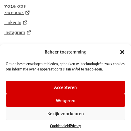
volg ons
Facebook
LinkedIn
Instagram
Beheer toestemming
© Plantin Instituut voor Typografie 2026
Om de beste ervaringen te bieden, gebruiken wij technologieën zoals cookies
om informatie over je apparaat op te slaan en/of te raadplegen.
·
Algemene voorwaarden
·
Privacy
Accepteren
Weigeren
Bekijk voorkeuren
Cookiebeleid
Privacy