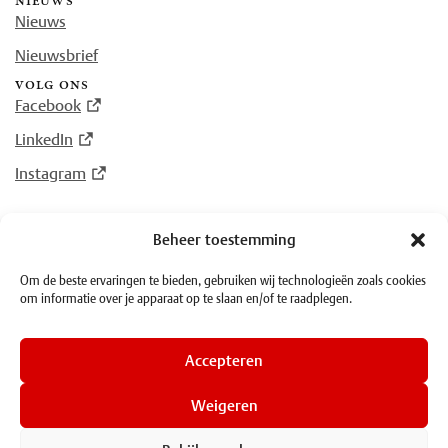
nieuws
Nieuws
Nieuwsbrief
volg ons
Facebook
LinkedIn
Instagram
Beheer toestemming
© Plantin Instituut voor Typografie 2026
Om de beste ervaringen te bieden, gebruiken wij technologieën zoals cookies
om informatie over je apparaat op te slaan en/of te raadplegen.
·
Algemene voorwaarden
·
Privacy
Accepteren
Weigeren