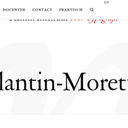
m
en
docenten
contact
praktisch
antin-Moret