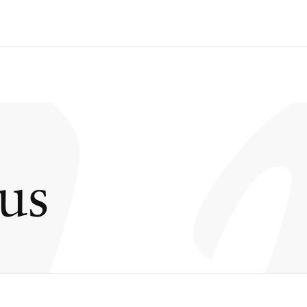
en
us