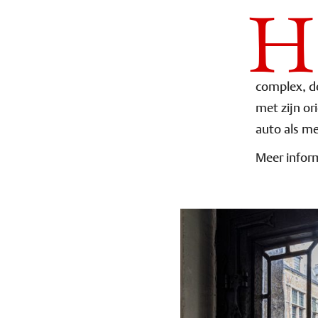
H
complex, de
met zijn or
auto als me
Meer infor