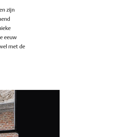
en zijn
mend
nieke
7e eeuw
owel met de