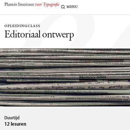
e
menu
opleiding
class
Editoriaal ontwerp
Duurtijd
12 lesuren