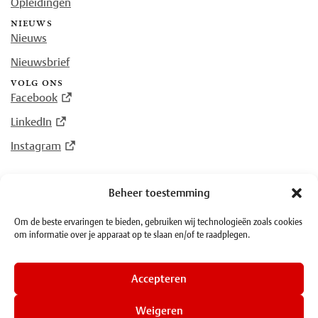
Opleidingen
nieuws
Nieuws
Nieuwsbrief
volg ons
Facebook
LinkedIn
Instagram
Beheer toestemming
© Plantin Instituut voor Typografie 2026
Om de beste ervaringen te bieden, gebruiken wij technologieën zoals cookies
om informatie over je apparaat op te slaan en/of te raadplegen.
·
Algemene voorwaarden
·
Privacy
Accepteren
Weigeren